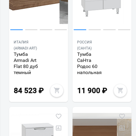
ИТАЛИЯ
РОССИЯ
(ARMADI ART)
(САНТА)
Тумба
Тумба
Armadi Art
СаНта
Flat 80 дуб
Родос 60
темный
напольная
84 523
₽
11 900
₽