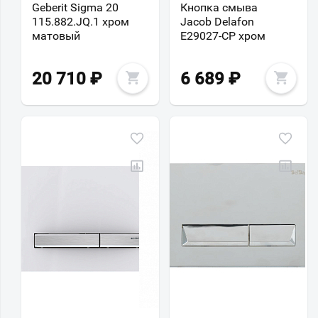
Geberit Sigma 20
Кнопка смыва
115.882.JQ.1 хром
Jacob Delafon
матовый
E29027-CP хром
20 710
₽
6 689
₽