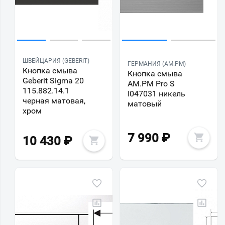
ШВЕЙЦАРИЯ (GEBERIT)
ГЕРМАНИЯ (AM.PM)
Кнопка смыва
Кнопка смыва
Geberit Sigma 20
AM.PM Pro S
115.882.14.1
I047031 никель
черная матовая,
матовый
хром
7 990
₽
10 430
₽