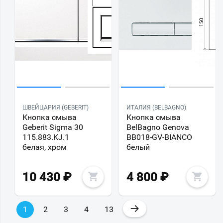
ШВЕЙЦАРИЯ (GEBERIT)
ИТАЛИЯ (BELBAGNO)
Кнопка смыва
Кнопка смыва
Geberit Sigma 30
BelBagno Genova
115.883.KJ.1
BB018-GV-BIANCO
белая, хром
белый
10 430
₽
4 800
₽
→
1
2
3
4
13