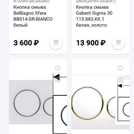
ИТАЛИЯ (BELBAGNO)
ШВЕЙЦАРИЯ (GEBERIT)
Кнопка смыва
Кнопка смыва
BelBagno Sfera
Geberit Sigma 30
BB014-SR-BIANCO
115.883.KK.1
белый
белая, золото
3 600
₽
13 900
₽