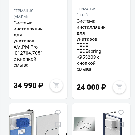
ГЕРМАНИЯ
ГЕРМАНИЯ
(TECE)
(AM.PM)
Система
Система
инсталляции
инсталляции
для
для
унитазов
унитазов
TECE
AM.PM Pro
TECEspring
I012704.7051
K955203 с
с кнопкой
кнопкой
смыва
смыва
34 990
₽
24 000
₽