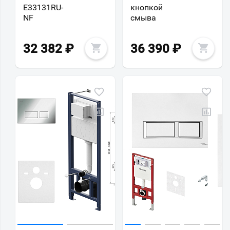
E33131RU-
кнопкой
NF
смыва
32 382
₽
36 390
₽