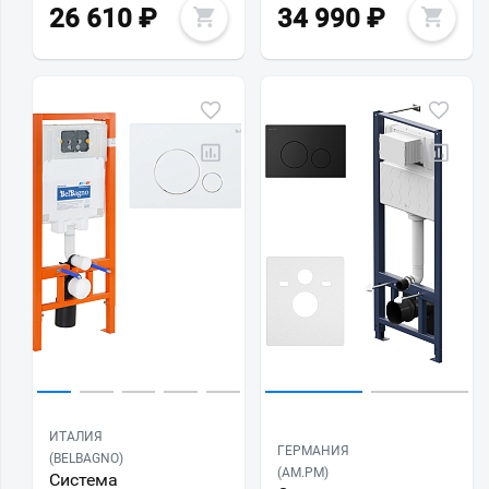
26 610
₽
34 990
₽
ИТАЛИЯ
ГЕРМАНИЯ
(BELBAGNO)
(AM.PM)
Система