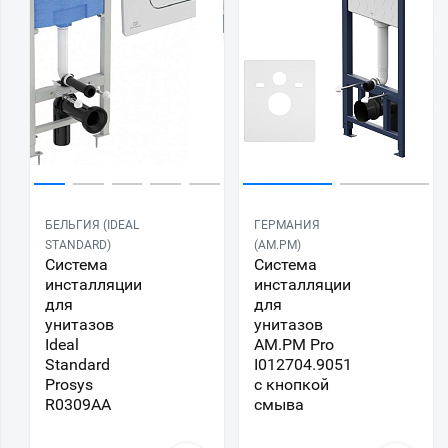
БЕЛЬГИЯ (IDEAL
ГЕРМАНИЯ
STANDARD)
(AM.PM)
Система
Система
инсталляции
инсталляции
для
для
унитазов
унитазов
Ideal
AM.PM Pro
Standard
I012704.9051
Prosys
с кнопкой
R0309AA
смыва