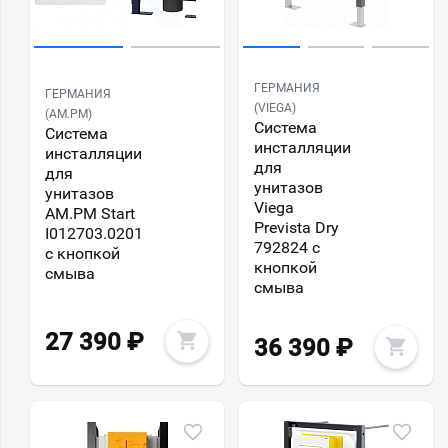
ГЕРМАНИЯ
ГЕРМАНИЯ
(VIEGA)
(AM.PM)
Система
Система
инсталляции
инсталляции
для
для
унитазов
унитазов
Viega
AM.PM Start
Prevista Dry
I012703.0201
792824 с
с кнопкой
кнопкой
смыва
смыва
27 390
₽
36 390
₽