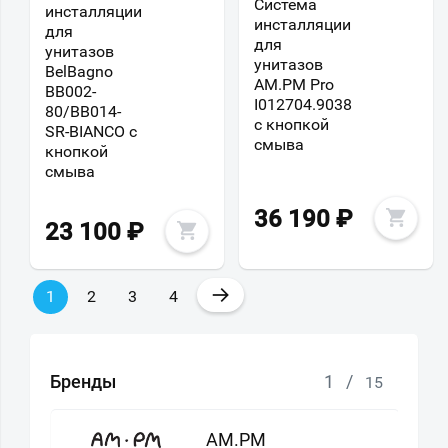
Система
инсталляции
инсталляции
для
для
унитазов
унитазов
BelBagno
AM.PM Pro
BB002-
I012704.9038
80/BB014-
с кнопкой
SR-BIANCO с
смыва
кнопкой
смыва
36 190
₽
23 100
₽
→
1
2
3
4
Бренды
1
/
15
AM.PM