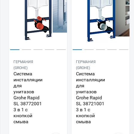
ГЕРМАНИЯ
ГЕРМАНИЯ
(GROHE)
(GROHE)
Система
Система
инсталляции
инсталляции
для
для
унитазов
унитазов
Grohe Rapid
Grohe Rapid
SL 38772001
SL 38721001
3 в 1 с
3 в 1 с
кнопкой
кнопкой
смыва
смыва