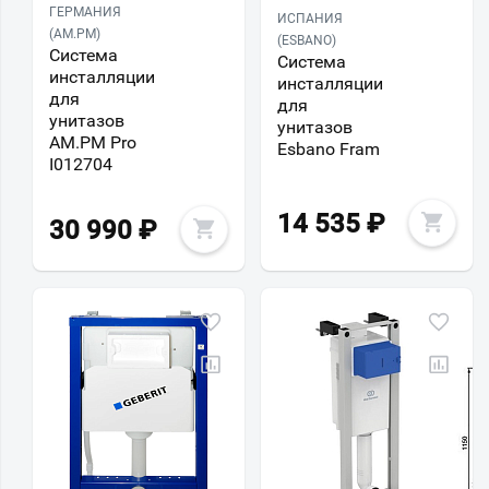
ГЕРМАНИЯ
ИСПАНИЯ
(AM.PM)
(ESBANO)
Система
Система
инсталляции
инсталляции
для
для
унитазов
унитазов
AM.PM Pro
Esbano Fram
I012704
14 535
₽
30 990
₽