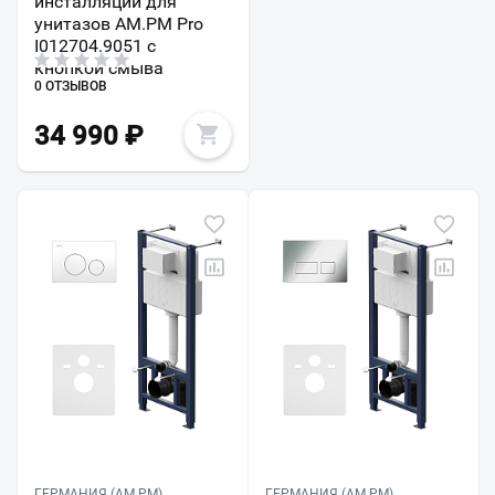
инсталляции для
унитазов AM.PM Pro
I012704.9051 с
кнопкой смыва
0 ОТЗЫВОВ
34 990
₽
ГЕРМАНИЯ (AM.PM)
ГЕРМАНИЯ (AM.PM)