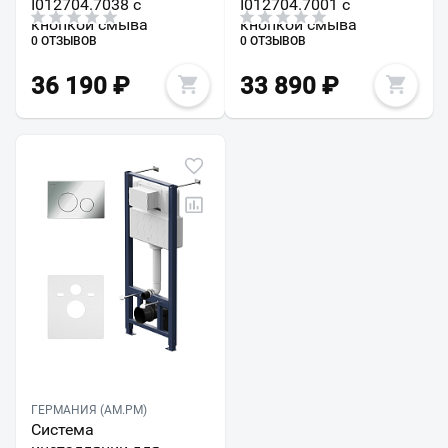
I012704.7038 с
I012704.7001 с
кнопкой смыва
кнопкой смыва
0 ОТЗЫВОВ
0 ОТЗЫВОВ
36 190
₽
33 890
₽
ГЕРМАНИЯ (AM.PM)
Система