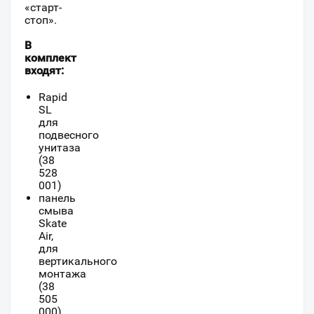
«старт-
стоп».
В
комплект
входят:
Rapid
SL
для
подвесного
унитаза
(38
528
001)
панель
смыва
Skate
Air,
для
вертикального
монтажа
(38
505
000),