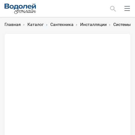
Главная
›
Каталог
›
Сантехника
›
Инсталляции
›
Системы и
Москва
Мурманск