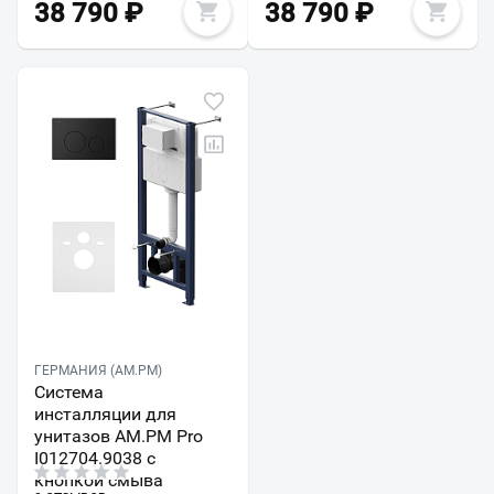
38 790
₽
38 790
₽
ГЕРМАНИЯ (AM.PM)
Система
инсталляции для
унитазов AM.PM Pro
I012704.9038 с
кнопкой смыва