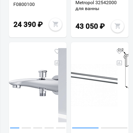
Metropol 32542000
F0800100
для ванны
24 390
₽
43 050
₽