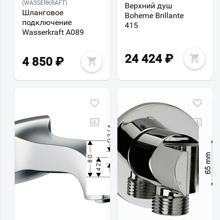
(WASSERKRAFT)
Верхний душ
Шланговое
Boheme Brillante
подключение
415
Wasserkraft A089
24 424
₽
4 850
₽