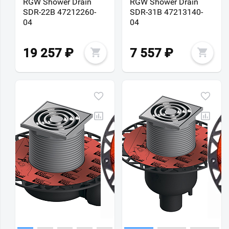
RGW Shower Drain
RGW Shower Drain
SDR-22B 47212260-
SDR-31B 47213140-
04
04
19 257
₽
7 557
₽