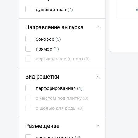
N
VIEGA
душевой трап
(4)
Направление выпуска
боковое
(3)
прямое
(1)
вертикальное (в пол)
(0)
Вид решетки
перфорированная
(4)
с местом под плитку
(0)
с щелью для воды
(0)
Размещение
вровень с полом
(4)