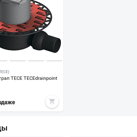
TECE)
рап TECE TECEdrainpoint
0
родаже
Ваш город
?
Всё верно
Сменить город
ды
Москва