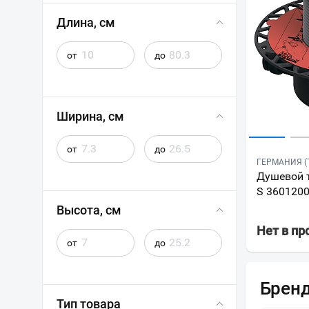
Длина, см
от
до
Ширина, см
от
до
ГЕРМАНИЯ (
Душевой т
S 360120
Высота, см
Нет в п
от
до
Брен
Тип товара