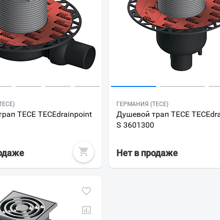
TECE)
ГЕРМАНИЯ (TECE)
рап TECE TECEdrainpoint
Душевой трап TECE TECEdra
0
S 3601300
родаже
Нет в продаже