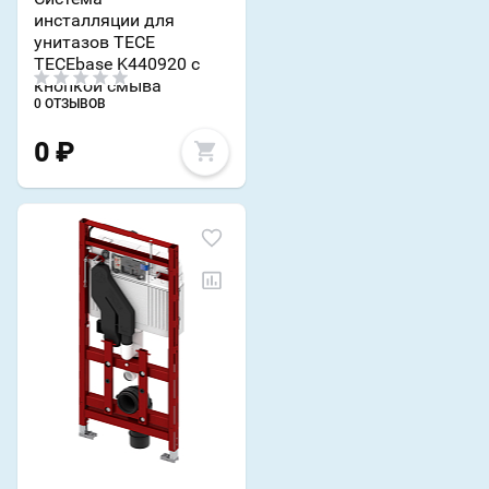
инсталляции для
унитазов TECE
TECEbase K440920 с
кнопкой смыва
0 ОТЗЫВОВ
0
₽