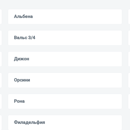
Москва
Мурманск
Альбена
Вальс 3/4
Дижон
Орсини
Рона
Филадельфия