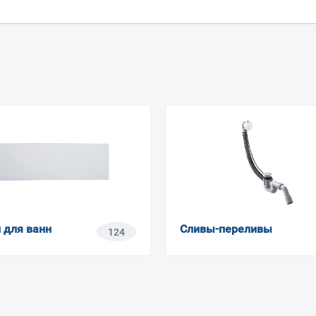
 для ванн
Сливы-переливы
124
Ваш город
?
Всё верно
Сменить город