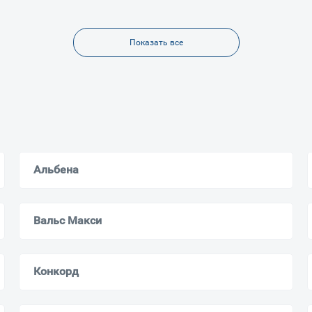
Ваш город
?
Показать все
Всё верно
Сменить город
Москва
Мурманск
Альбена
Вальс Макси
Конкорд