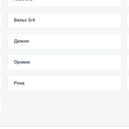
Вальс 3/4
Ваш город
?
Дижон
Всё верно
Сменить город
Москва
Орсини
Мурманск
Рона