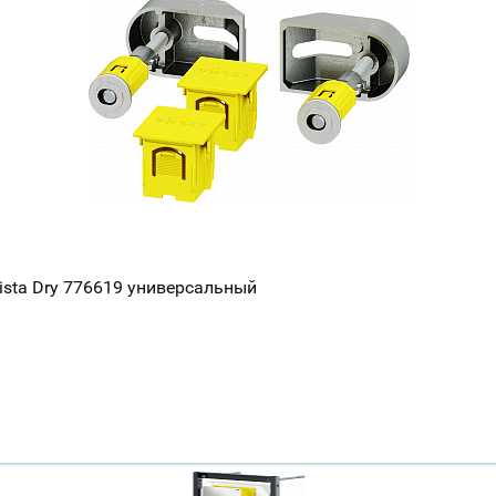
Всё верно
Сменить город
Москва
Мурманск
ista Dry 776619 универсальный