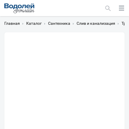
Главная
›
Каталог
›
Сантехника
›
Слив и канализация
›
Тра
Москва
Мурманск