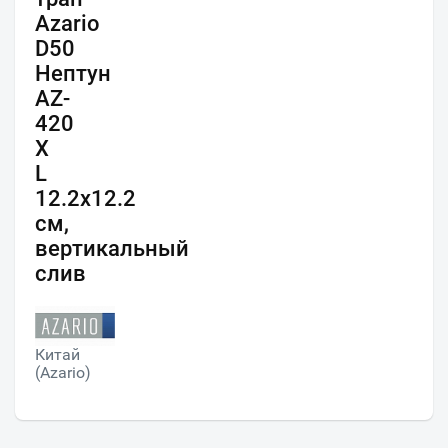
Azario
D50
Нептун
AZ-
420
X
L
12.2х12.2
см,
вертикальный
слив
Китай
(Azario)