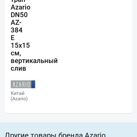
Azario
DN50
AZ-
384
E
15х15
см,
вертикальный
слив
Китай
(Azario)
Другие товары бренда Azario