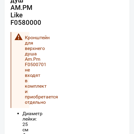
душ
AM.PM
Like
F0580000
Кронштейн
для
верхнего
душа
Am.Pm
F0500701
не
входят
в
комплект
и
приобретается
отдельно
Диаметр
лейки:
25
см