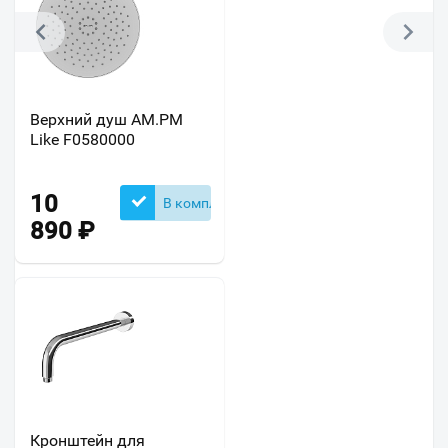
Верхний душ AM.PM
Like F0580000
10
В комплекте
890
₽
Кронштейн для