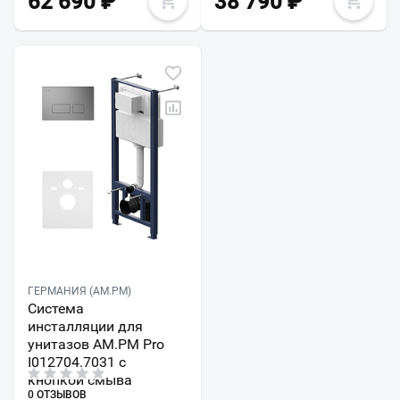
62 690
₽
38 790
₽
ГЕРМАНИЯ (AM.PM)
Система
инсталляции для
унитазов AM.PM Pro
I012704.7031 с
кнопкой смыва
0 ОТЗЫВОВ