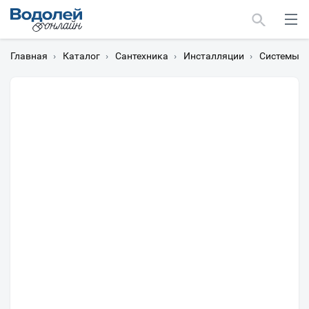
Главная
›
Каталог
›
Сантехника
›
Инсталляции
›
Системы и
Москва
Мурманск