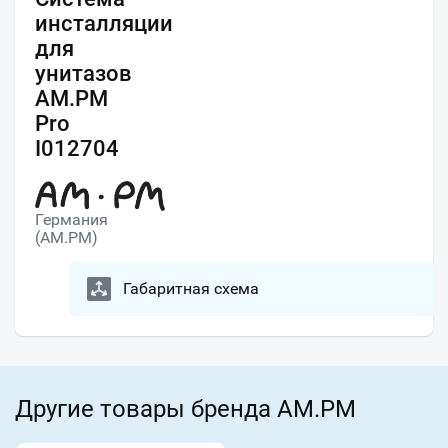
инсталляции
для
унитазов
AM.PM
Pro
I012704
Германия
(AM.PM)
Габаритная схема
Другие товары бренда AM.PM