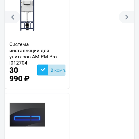
Система
инсталляции для
унитазов AM.PM Pro
I012704
30
В комплекте
990
₽