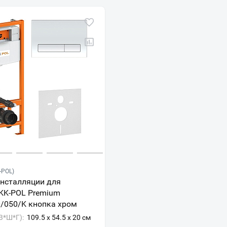
Москва
Мурманск
-POL)
инсталляции для
 KK-POL Premium
/050/K кнопка хром
В*Ш*Г):
109.5 x 54.5 x 20 см