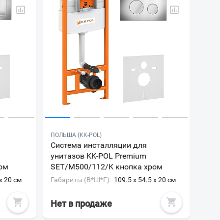
ПОЛЬША (KK-POL)
Система инсталляции для
унитазов KK-POL Premium
ом
SET/M500/112/K кнопка хром
 x 20 см
Габариты (В*Ш*Г):
109.5 x 54.5 x 20 см
Нет в продаже