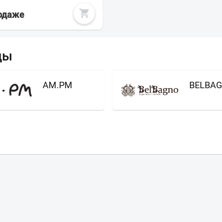
родаже
ды
AM.PM
BELBA