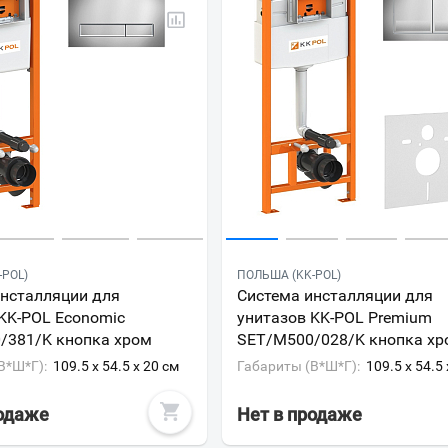
-POL)
ПОЛЬША (KK-POL)
инсталляции для
Система инсталляции для
KK-POL Economic
унитазов KK-POL Premium
/381/K кнопка хром
SET/M500/028/K кнопка хр
В*Ш*Г):
109.5 x 54.5 x 20 см
Габариты (В*Ш*Г):
109.5 x 54.5
Ваш город
?
родаже
Нет в продаже
Всё верно
Сменить город