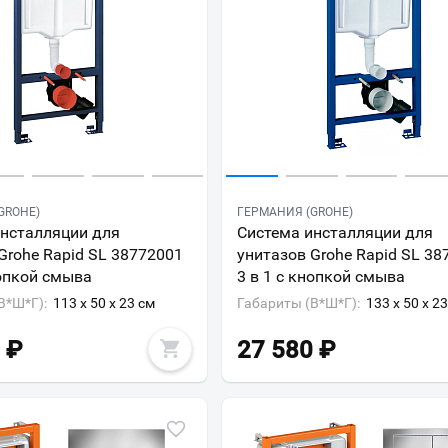
GROHE)
ГЕРМАНИЯ (GROHE)
инсталляции для
Система инсталляции для
Grohe Rapid SL 38772001
унитазов Grohe Rapid SL 38
нопкой смыва
3 в 1 с кнопкой смыва
В*Ш*Г):
113 x 50 x 23 см
Габариты (В*Ш*Г):
133 x 50 x 2
₽
27 580
₽