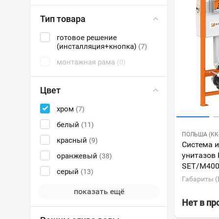
Тип товара
готовое решение
(инсталляция+кнопка)
(7)
монтажная рама
(0)
Цвет
хром
(7)
белый
(11)
ПОЛЬША (KK
красный
(9)
Система 
унитазов 
оранжевый
(38)
SET/M400
серый
(13)
Габариты (
показать ещё
Нет в п