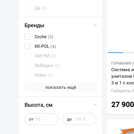
Да
(0)
Бренды
Grohe
(3)
KK-POL
(4)
AM.PM
(0)
ГЕРМАНИЯ (
BelBagno
(0)
Система 
Abber
(0)
унитазов 
3 в 1 с к
показать ещё
Габариты (
27 900
Высота, см
от
до