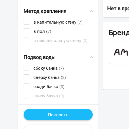
Нет в п
Метод крепления
в капитальную стену
(7)
Брен
в пол
(7)
в некапитальную стену
(0)
VIEGA
Подвод воды
сбоку бачка
(7)
сверху бачка
(3)
сзади бачка
(3)
снизу бачка
(0)