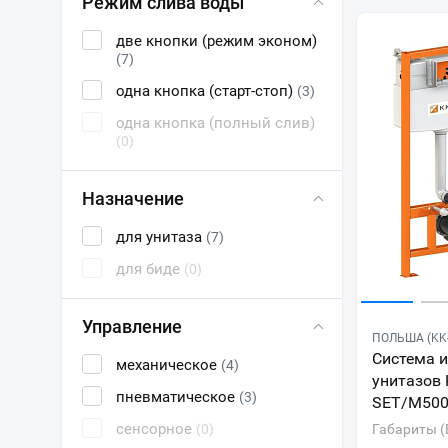
Режим слива воды
две кнопки (режим эконом)
(7)
одна кнопка (старт-стоп)
(3)
одна кнопка (полный слив)
(0)
Назначение
для унитаза
(7)
для биде
(0)
Управление
ПОЛЬША (KK
Система 
механическое
(4)
унитазов
пневматическое
(3)
SET/M500
сенсорное
(0)
Габариты (