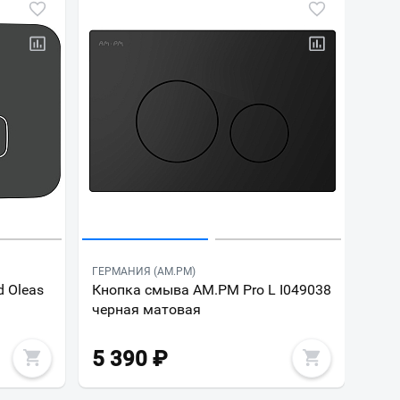
ГЕРМАНИЯ (AM.PM)
d Oleas
Кнопка смыва AM.PM Pro L I049038
черная матовая
5 390
₽