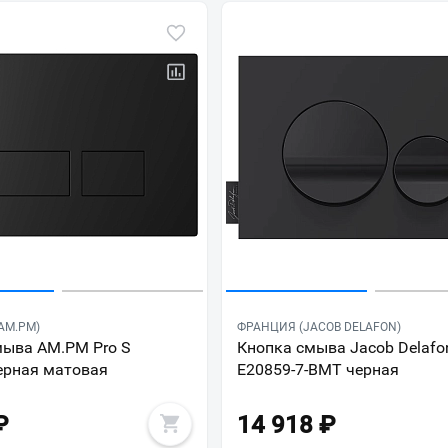
AM.PM)
ФРАНЦИЯ (JACOB DELAFON)
мыва AM.PM Pro S
Кнопка смыва Jacob Delafo
ерная матовая
E20859-7-BMT черная
₽
14 918
₽