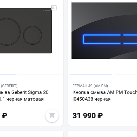
(GEBERIT)
ГЕРМАНИЯ (AM.PM)
ыва Geberit Sigma 20
Кнопка смыва AM.PM Touch
6.1 черная матовая
I0450A38 черная
₽
31 990
₽
Ваш город
?