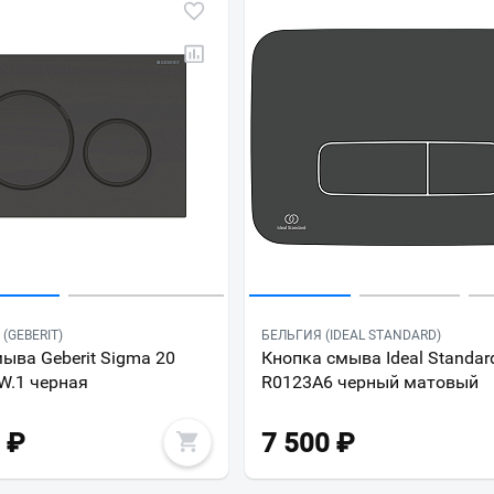
Всё верно
Сменить город
Москва
Мурманск
(GEBERIT)
БЕЛЬГИЯ (IDEAL STANDARD)
ыва Geberit Sigma 20
Кнопка смыва Ideal Standar
W.1 черная
R0123A6 черный матовый
₽
7 500
₽