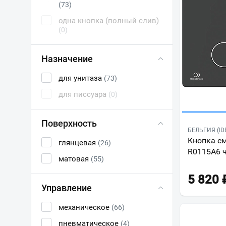
(73)
одна кнопка (полный слив)
(0)
Назначение
для унитаза
(73)
для писсуара
(0)
Поверхность
БЕЛЬГИЯ (ID
Кнопка см
глянцевая
(26)
R0115A6 
матовая
(55)
5 820
Управление
механическое
(66)
пневматическое
(4)