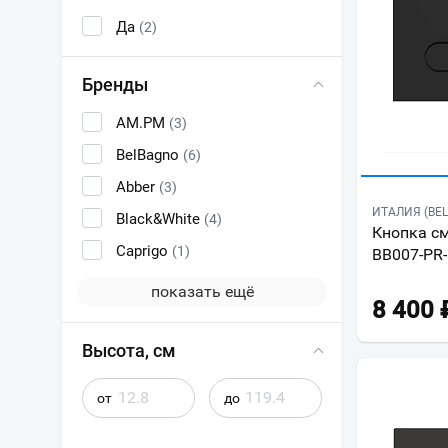
Да
(2)
Бренды
AM.PM
(3)
BelBagno
(6)
Abber
(3)
ИТАЛИЯ (BE
Black&White
(4)
Кнопка см
Caprigo
(1)
BB007-PR
показать ещё
8 400
Высота, см
от
до