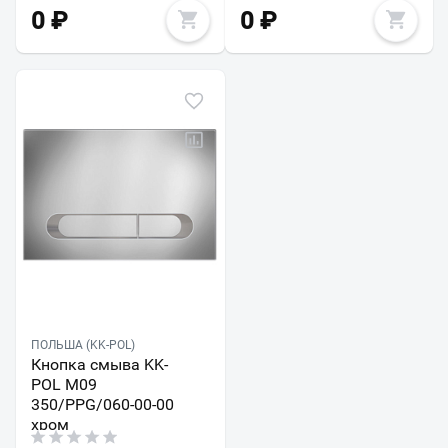
0
₽
0
₽
ПОЛЬША (KK-POL)
Кнопка смыва KK-
POL M09
350/PPG/060-00-00
хром