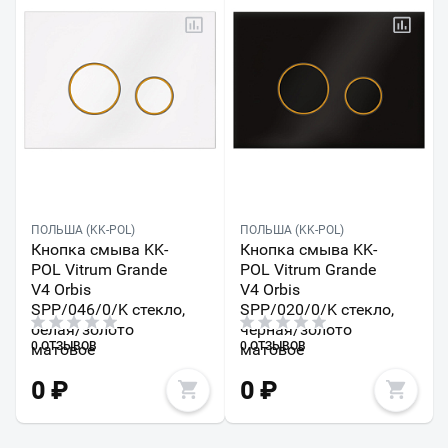
ПОЛЬША (KK-POL)
ПОЛЬША (KK-POL)
Кнопка смыва KK-
Кнопка смыва KK-
POL Vitrum Grande
POL Vitrum Grande
V4 Orbis
V4 Orbis
SPP/046/0/K стекло,
SPP/020/0/K стекло,
белая/золото
черная/золото
0 ОТЗЫВОВ
0 ОТЗЫВОВ
матовое
матовое
0
₽
0
₽