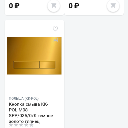
0
₽
0
₽
ПОЛЬША (KK-POL)
Кнопка смыва KK-
POL M08
SPP/035/0/K темное
золото глянец