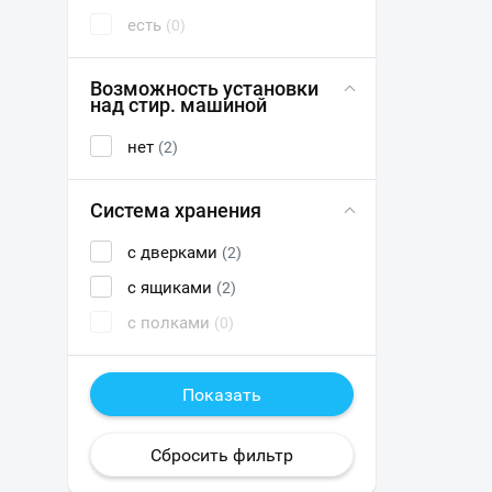
есть
(0)
Возможность установки
над стир. машиной
нет
(2)
Система хранения
с дверками
(2)
с ящиками
(2)
с полками
(0)