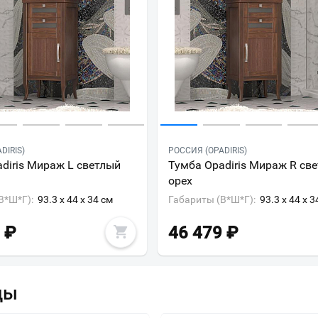
DIRIS)
РОССИЯ (OPADIRIS)
diris Мираж L светлый
Тумба Opadiris Мираж R св
орех
В*Ш*Г):
93.3 x 44 x 34 см
Габариты (В*Ш*Г):
93.3 x 44 x 3
₽
46 479
₽
ды