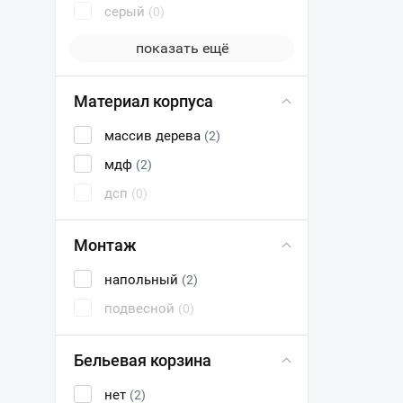
серый
(0)
показать ещё
Материал корпуса
массив дерева
(2)
мдф
(2)
дсп
(0)
Монтаж
напольный
(2)
подвесной
(0)
Бельевая корзина
нет
(2)