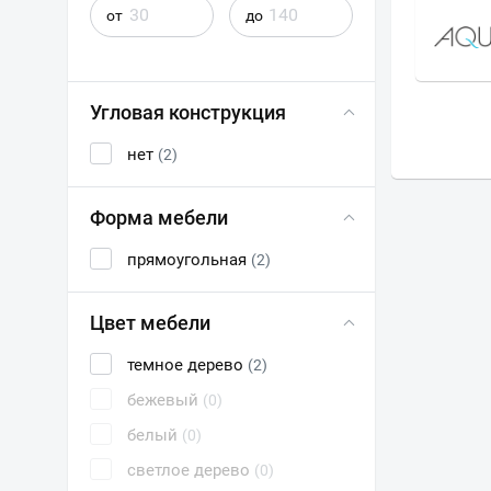
от
до
ЛАЕР
САНТА
Угловая конструкция
нет
(2)
Форма мебели
прямоугольная
(2)
Цвет мебели
темное дерево
(2)
бежевый
(0)
белый
(0)
светлое дерево
(0)