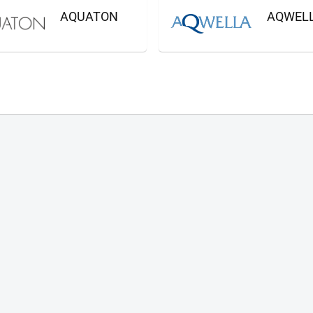
AQUATON
AQWEL
Ваш город
?
Всё верно
Сменить город