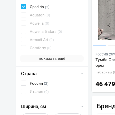
Opadiris
(2)
Aquaton
(0)
Aqwella
(0)
Aqwella 5 stars
(0)
Armadi Art
(0)
Comforty
(0)
РОССИЯ (OPA
показать ещё
Тумба Opa
орех
Габариты (
Страна
46 479
Россия
(2)
Италия
(0)
Брен
Ширина, см