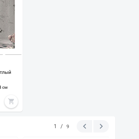
етлый
4 см
1
/
9