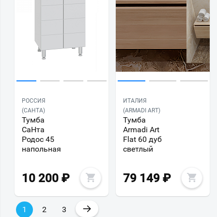
РОССИЯ
ИТАЛИЯ
(САНТА)
(ARMADI ART)
Тумба
Тумба
СаНта
Armadi Art
Родос 45
Flat 60 дуб
напольная
светлый
10 200
₽
79 149
₽
→
1
2
3