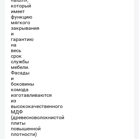
«Blum»,
который
имеет
функцию
мягкого
закрывания
и
гарантию
на
весь
срок
службы
мебели.
Фасады
и
боковины
комода
изготавливаются
из
высококачественного
МДФ
(древесноволокнистой
плиты
повышенной
плотности)