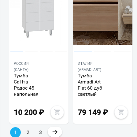
РОССИЯ
ИТАЛИЯ
(САНТА)
(ARMADI ART)
Тумба
Тумба
СаНта
Armadi Art
Родос 45
Flat 60 дуб
напольная
светлый
10 200
₽
79 149
₽
→
1
2
3