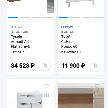
ИТАЛИЯ
РОССИЯ
(ARMADI ART)
(САНТА)
Тумба
Тумба
Armadi Art
СаНта
Flat 80 дуб
Родос 60
темный
напольная
84 523
₽
11 900
₽