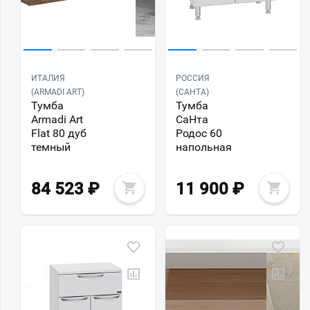
ИТАЛИЯ
РОССИЯ
(ARMADI ART)
(САНТА)
Тумба
Тумба
Armadi Art
СаНта
Flat 80 дуб
Родос 60
темный
напольная
84 523
₽
11 900
₽