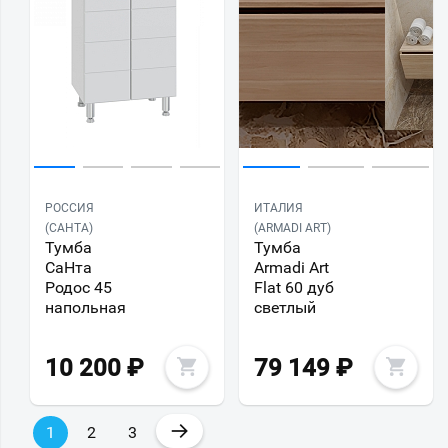
РОССИЯ
ИТАЛИЯ
(САНТА)
(ARMADI ART)
Тумба
Тумба
СаНта
Armadi Art
Родос 45
Flat 60 дуб
напольная
светлый
10 200
₽
79 149
₽
→
1
2
3