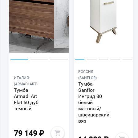
РОССИЯ
ИТАЛИЯ
(SANFLOR)
Тумба
(ARMADI ART)
Тумба
Sanflor
Armadi Art
Ингрид 30
Flat 60 дуб
белый
темный
матовый/
швейцарский
вяз
79 149
₽