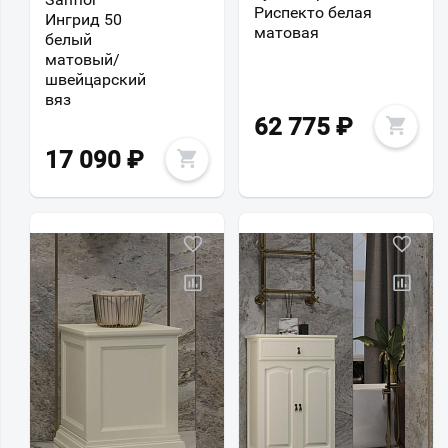
Риспекто белая
Ингрид 50
матовая
белый
матовый/
швейцарский
вяз
62 775
₽
17 090
₽