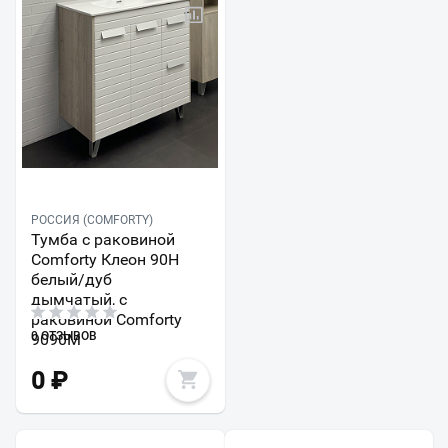
РОССИЯ (COMFORTY)
Тумба с раковиной
Comforty Клеон 90Н
белый/дуб
дымчатый, с
раковиной Comforty
0 ОТЗЫВОВ
9090M
0
₽