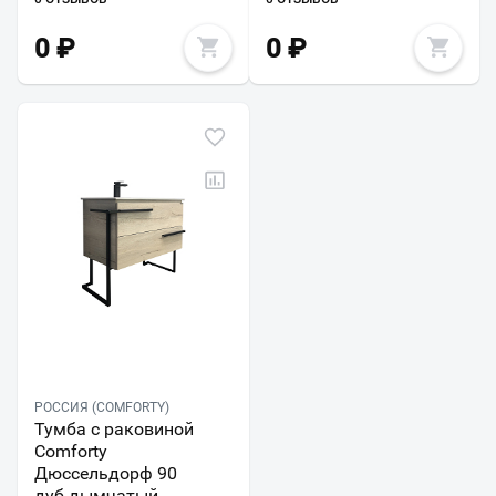
0
₽
0
₽
РОССИЯ (COMFORTY)
Тумба с раковиной
Comforty
Дюссельдорф 90
дуб дымчатый