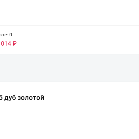
кте:
0
 014
₽
5 дуб золотой