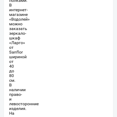
полками.
В
интернет-
магазине
«Водолей»
можно
заказать
зеркало-
шкаф
«Ларго»
от
Sanflor
шириной
от
40
до
80
см.
В
наличии
право-
и
левосторонние
изделия.
На