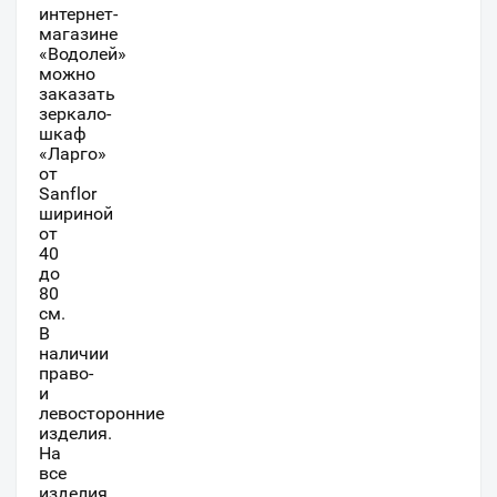
интернет-
магазине
«Водолей»
можно
заказать
зеркало-
шкаф
«Ларго»
от
Sanflor
шириной
от
40
до
80
см.
В
наличии
право-
и
левосторонние
изделия.
На
все
изделия