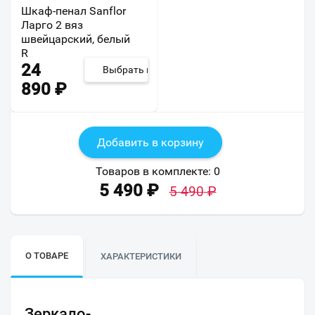
Шкаф-пенал Sanflor
Ларго 2 вяз
швейцарский, белый
R
24
Выбрать из 8
890
₽
Добавить в корзину
Товаров в комплекте:
0
5 490
₽
5 490
₽
О ТОВАРЕ
ХАРАКТЕРИСТИКИ
Зеркало-