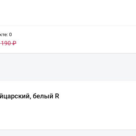
кте:
0
 190
₽
ейцарский, белый R
Ваш город
?