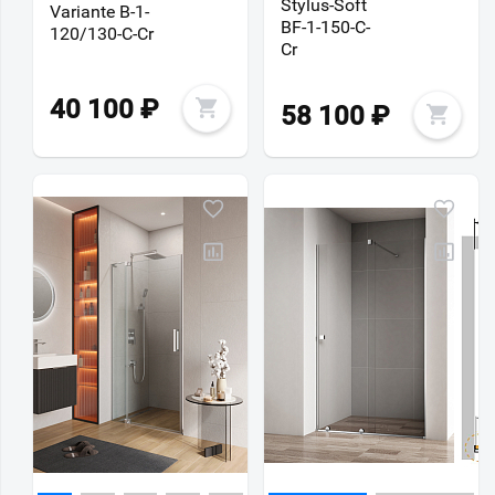
Stylus-Soft
Variante B-1-
BF-1-150-C-
120/130-C-Cr
Cr
40 100
₽
58 100
₽