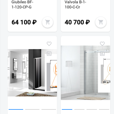
Giubileo BF-
Valvola B-1-
1-120-CP-G
100-C-Cr
64 100
₽
40 700
₽