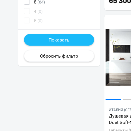
65 300
8
(64)
4
(0)
5
(0)
ИТАЛИЯ (CE
Душевая д
Duet Soft-
Габариты (