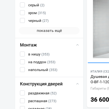
серый
(2)
хром
(315)
черный
(27)
показать ещё
Монтаж
в нишу
(353)
на поддон
(353)
напольный
(353)
ИТАЛИЯ (CE
Душевая д
O-BF-1-12
Конструкция дверей
Габариты (
раздвижная
(52)
36 600
распашная
(273)
складная
(28)