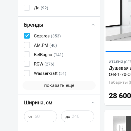
Да
(92)
Бренды
Cezares
(353)
AM.PM
(40)
BelBagno
(141)
ИТАЛИЯ (CE
RGW
(276)
Душевая д
Wasserkraft
(51)
O-B-1-70-C
Габариты (
показать ещё
28 600
Ширина, см
от
до