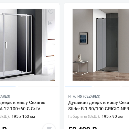
ZARES)
ИТАЛИЯ (CEZARES)
верь в нишу Cezares
Душевая дверь в нишу Ceza
A-12-100+60-C-Cr-IV
Slider B-1-90/100-GRIGIO-NE
ВxШ):
195 x 160 см
Габариты (ВxШ):
195 x 90 см
Ваш город
?