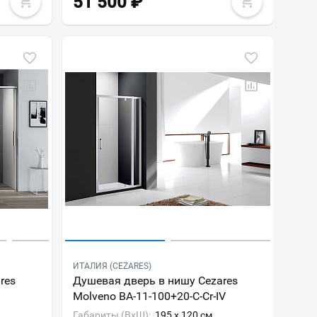
51 500
₽
ИТАЛИЯ (CEZARES)
res
Душевая дверь в нишу Cezares
Molveno BA-11-100+20-C-Cr-IV
Габариты (ВxШ):
195 x 120 см