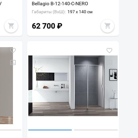
V
Bellagio B-12-140-C-NERO
Габариты (ВxШ):
197 x 140 см
62 700
₽