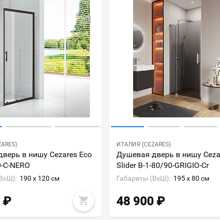
ZARES)
ИТАЛИЯ (CEZARES)
верь в нишу Cezares Eco
Душевая дверь в нишу Ceza
0-C-NERO
Slider B-1-80/90-GRIGIO-Cr
ВxШ):
190 x 120 см
Габариты (ВxШ):
195 x 80 см
₽
48 900
₽