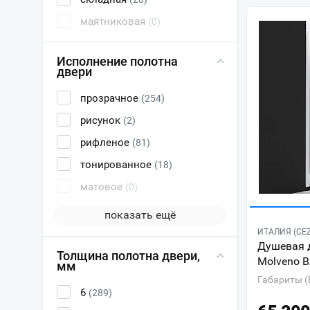
маятниковая
(0)
Исполнение полотна
двери
прозрачное
(254)
рисунок
(2)
рифленое
(81)
тонированное
(18)
матовое
(0)
показать ещё
ИТАЛИЯ (CE
Душевая д
Толщина полотна двери,
Molveno B
мм
Габариты (
6
(289)