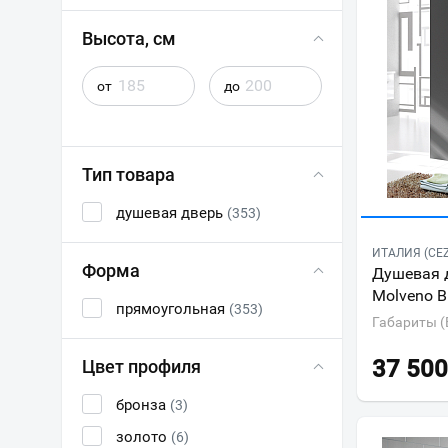
Высота, см
от
до
Тип товара
душевая дверь
(353)
ИТАЛИЯ (CE
Форма
Душевая д
Molveno B
прямоугольная
(353)
Габариты (
37 500
Цвет профиля
бронза
(3)
золото
(6)