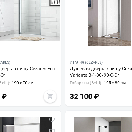
ZARES)
ИТАЛИЯ (CEZARES)
верь в нишу Cezares Eco
Душевая дверь в нишу Ceza
-Cr
Variante B-1-80/90-C-Cr
ВxШ):
190 x 70 см
Габариты (ВxШ):
195 x 80 см
₽
32 100
₽