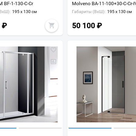
M BF-1-130-C-Cr
Molveno BA-11-100+30-C-Cr-I
ВxШ):
195 x 130 см
Габариты (ВxШ):
195 x 130 см
₽
50 100
₽