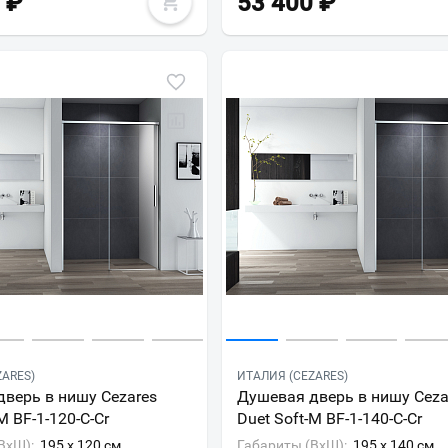
₽
53 400
₽
Всё верно
Сменить город
Москва
Мурманск
ZARES)
ИТАЛИЯ (CEZARES)
верь в нишу Cezares
Душевая дверь в нишу Ceza
M BF-1-120-C-Cr
Duet Soft-M BF-1-140-C-Cr
ВxШ):
195 x 120 см
Габариты (ВxШ):
195 x 140 см