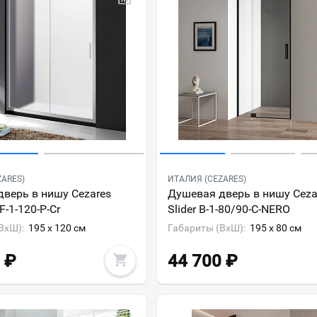
ZARES)
ИТАЛИЯ (CEZARES)
верь в нишу Cezares
Душевая дверь в нишу Ceza
F-1-120-P-Cr
Slider B-1-80/90-C-NERO
ВxШ):
195 x 120 см
Габариты (ВxШ):
195 x 80 см
₽
44 700
₽