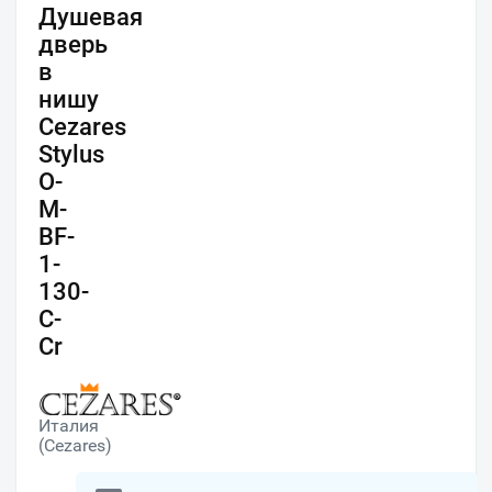
Душевая
дверь
в
нишу
Cezares
Stylus
O-
M-
BF-
1-
130-
C-
Cr
Италия
(Cezares)