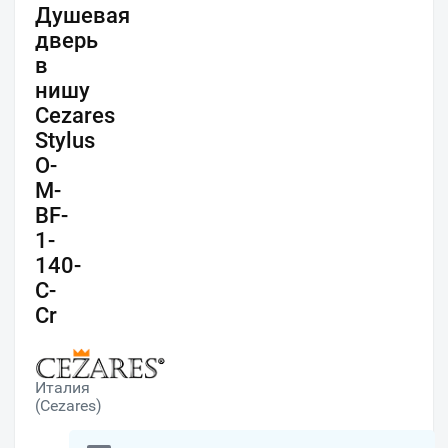
Душевая
дверь
в
нишу
Cezares
Stylus
O-
M-
BF-
1-
140-
C-
Cr
Италия
(Cezares)