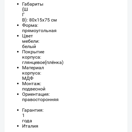
Габариты
(Ш
Г
В):
80
x
15
x
75
см
Форма:
прямоугольная
Цвет
мебели:
белый
Покрытие
корпуса:
глянцевое(плёнка)
Материал
корпуса:
МДФ
Монтаж:
подвесной
Ориентация:
правосторонняя
Гарантия:
1
года
Италия