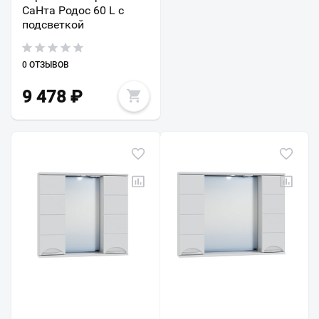
СаНта Родос 60 L с
подсветкой
0 ОТЗЫВОВ
9 478
₽