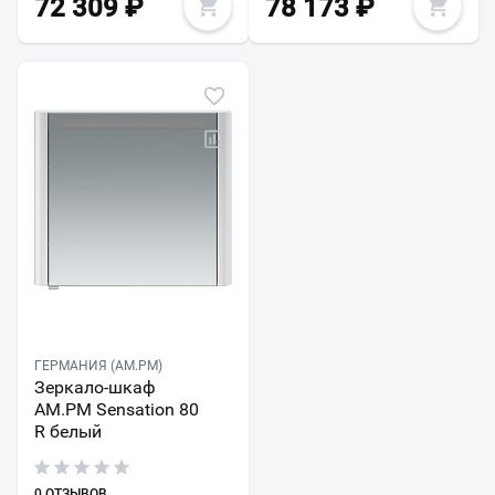
72 309
₽
78 173
₽
ГЕРМАНИЯ (AM.PM)
Зеркало-шкаф
AM.PM Sensation 80
R белый
0 ОТЗЫВОВ