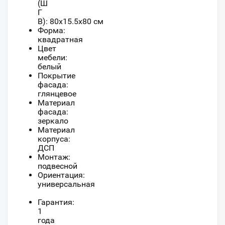
(Ш
Г
В):
80
x
15.5
x
80
см
Форма:
квадратная
Цвет
мебели:
белый
Покрытие
фасада:
глянцевое
Материал
фасада:
зеркало
Материал
корпуса:
ДСП
Монтаж:
подвесной
Ориентация:
универсальная
Гарантия:
1
года