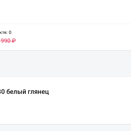
кте:
0
 990
₽
80 белый глянец