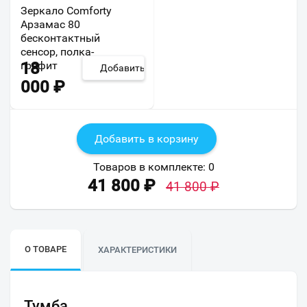
Зеркало Comforty
Арзамас 80
бесконтактный
сенсор, полка-
графит
18
Добавить
000
₽
Добавить в корзину
Товаров в комплекте:
0
41 800
₽
41 800
₽
О ТОВАРЕ
ХАРАКТЕРИСТИКИ
Тумба