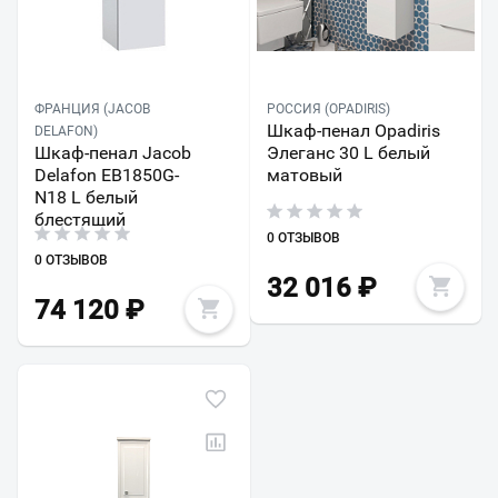
ФРАНЦИЯ (JACOB
РОССИЯ (OPADIRIS)
Шкаф-пенал Opadiris
DELAFON)
Шкаф-пенал Jacob
Элеганс 30 L белый
Delafon EB1850G-
матовый
N18 L белый
блестящий
0 ОТЗЫВОВ
0 ОТЗЫВОВ
32 016
₽
74 120
₽