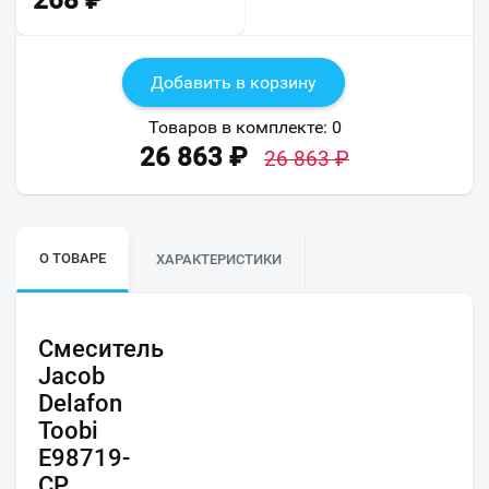
268
₽
Добавить в корзину
Товаров в комплекте:
0
26 863
₽
26 863
₽
О ТОВАРЕ
ХАРАКТЕРИСТИКИ
Смеситель
Jacob
Delafon
Toobi
E98719-
CP