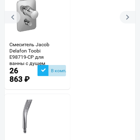
Смеситель Jacob
Delafon Toobi
E98719-CP для
ванны с душем
26
В комплекте
863
₽