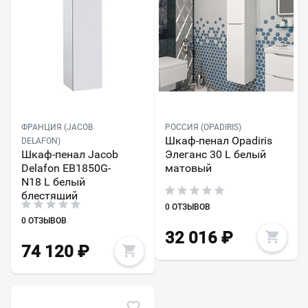
ФРАНЦИЯ (JACOB
РОССИЯ (OPADIRIS)
Шкаф-пенал Opadiris
DELAFON)
Шкаф-пенал Jacob
Элеганс 30 L белый
Delafon EB1850G-
матовый
N18 L белый
блестящий
0 ОТЗЫВОВ
0 ОТЗЫВОВ
32 016
₽
74 120
₽