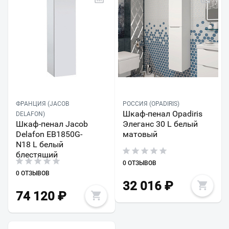
ФРАНЦИЯ (JACOB
РОССИЯ (OPADIRIS)
Шкаф-пенал Opadiris
DELAFON)
Шкаф-пенал Jacob
Элеганс 30 L белый
Delafon EB1850G-
матовый
N18 L белый
блестящий
0 ОТЗЫВОВ
0 ОТЗЫВОВ
32 016
₽
74 120
₽