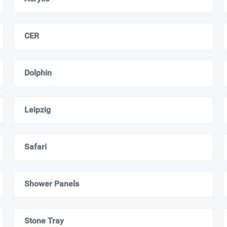
CER
Dolphin
Leipzig
Ваш город
?
Safari
Всё верно
Сменить город
Москва
Shower Panels
Мурманск
Stone Tray