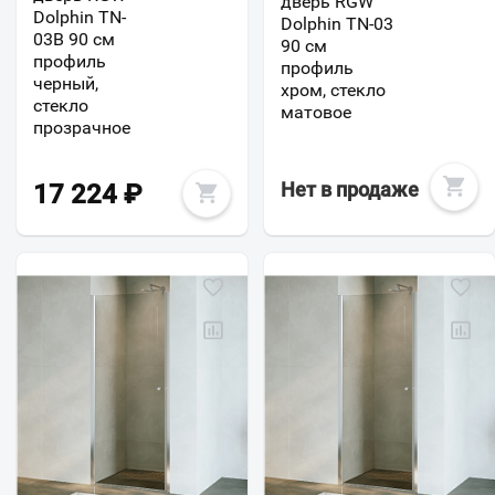
дверь RGW
Dolphin TN-
Dolphin TN-03
03B 90 см
90 см
профиль
профиль
черный,
хром, стекло
стекло
матовое
прозрачное
Нет в продаже
17 224
₽