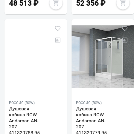
48 513
₽
52 356
₽
РОССИЯ (RGW)
РОССИЯ (RGW)
Душевая
Душевая
кабина RGW
кабина RGW
Andaman AN-
Andaman AN-
207
207
411320788-95
411320779-95