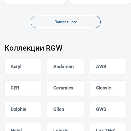
Показать все
Коллекции RGW
Acryl
Andaman
AWS
CER
Ceramics
Classic
Dolphin
Gllon
GWS
Hotel
Leipzig
Lux TN-Z