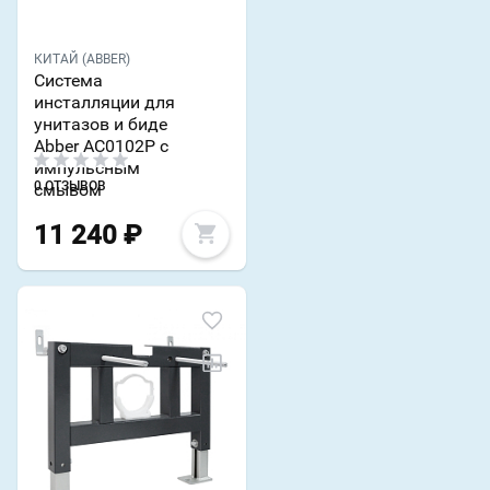
КИТАЙ (ABBER)
Система
инсталляции для
унитазов и биде
Abber AC0102P с
импульсным
0 ОТЗЫВОВ
смывом
11 240
₽