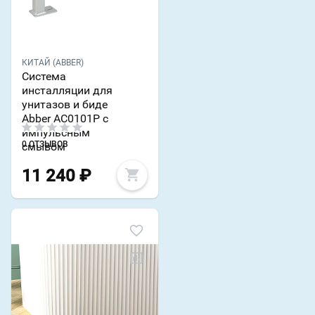
КИТАЙ (ABBER)
Система
инсталляции для
унитазов и биде
Abber AC0101P с
импульсным
0 ОТЗЫВОВ
смывом
11 240
₽